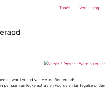
Thoés
Vereiniging
reraod
mee en word vriend van V.V. de Boereraod!
ren per jaar van leuke extra’s en voordelen bij Tegelse ond