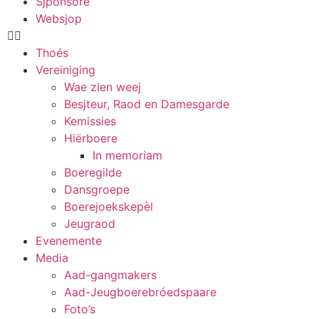
Sjponsore
Websjop
Thoés
Vereiniging
Wae zien weej
Besjteur, Raod en Damesgarde
Kemissies
Hiërboere
In memoriam
Boeregilde
Dansgroepe
Boerejoekskepèl
Jeugraod
Evenemente
Media
Aad-gangmakers
Aad-Jeugboerebróedspaare
Foto’s