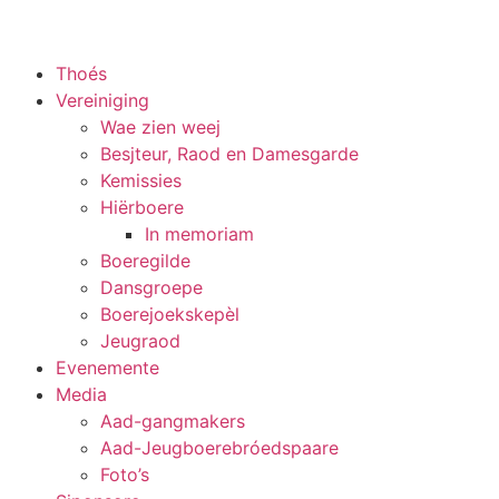
Thoés
Vereiniging
Wae zien weej
Besjteur, Raod en Damesgarde
Kemissies
Hiërboere
In memoriam
Boeregilde
Dansgroepe
Boerejoekskepèl
Jeugraod
Evenemente
Media
Aad-gangmakers
Aad-Jeugboerebróedspaare
Foto’s