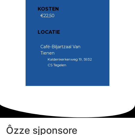
KOSTEN
€22,50
LOCATIE
Café-Biljartzaal Van
Tienen
Kaldenkerkerweg 19, 5932
CS Tegelen
Ôzze sjponsore