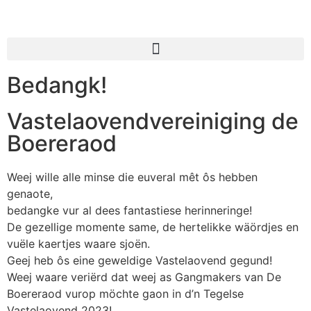
Bedangk!
Vastelaovendvereiniging de
Boereraod
Weej wille alle minse die euveral mêt ôs hebben
genaote,
bedangke vur al dees fantastiese herinneringe!
De gezellige momente same, de hertelikke wäördjes en
vuële kaertjes waare sjoën.
Geej heb ôs eine geweldige Vastelaovend gegund!
Weej waare veriërd dat weej as Gangmakers van De
Boereraod vurop möchte gaon in d’n Tegelse
Vastelaovend 2023!