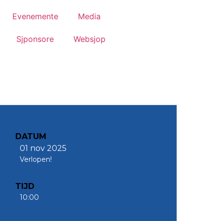
Evenemente
Media
Sjponsore
Websjop
DATUM
01 nov 2025
Verlopen!
TIJD
10:00