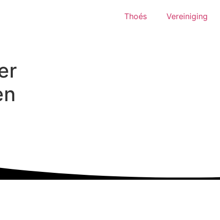
Thoés
Vereiniging
er
en