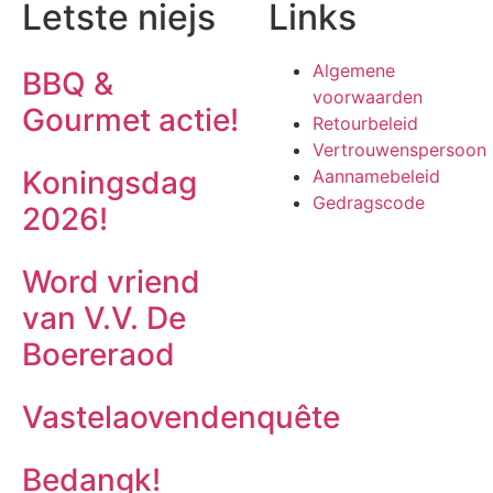
Letste niejs
Links
Algemene
BBQ &
voorwaarden
Gourmet actie!
Retourbeleid
Vertrouwenspersoon
Koningsdag
Aannamebeleid
Gedragscode
2026!
Word vriend
van V.V. De
Boereraod
Vastelaovendenquête
Bedangk!